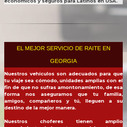
económicos y seguros para Latinos en USA.
EL MEJOR SERVICIO DE RAITE EN
GEORGIA
Nuestros vehículos son adecuados para que
tu viaje sea cómodo, unidades amplias con el
fin de que no sufras amontonamiento, de esa
forma nos aseguramos que tu familia,
amigos, compañeros y tú, lleguen a su
destino de la mejor manera.
Nuestros choferes tienen amplio